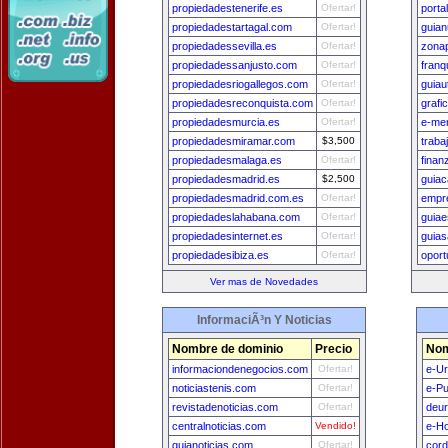
propiedadestenerife.es
Ofertar!
porta
propiedadestartagal.com
Ofertar!
guia
propiedadessevilla.es
Ofertar!
zonap
propiedadessanjusto.com
Ofertar!
franq
propiedadesriogallegos.com
Ofertar!
guiau
propiedadesreconquista.com
Ofertar!
grafi
propiedadesmurcia.es
Ofertar!
e-me
propiedadesmiramar.com
$3,500
traba
propiedadesmalaga.es
Ofertar!
finan
propiedadesmadrid.es
$2,500
guiac
propiedadesmadrid.com.es
Ofertar!
empre
propiedadeslahabana.com
Ofertar!
guiaes
propiedadesinternet.es
Ofertar!
guias
propiedadesibiza.es
Ofertar!
opor
Ver mas de Novedades
InformaciÃ³n Y Noticias
Nombre de dominio
Precio
Nom
informaciondenegocios.com
Ofertar!
e-U
noticiastenis.com
Ofertar!
e-Pu
revistadenoticias.com
Ofertar!
deu
centralnoticias.com
Vendido!
e-H
guianoticias.com
Ofertar!
cord