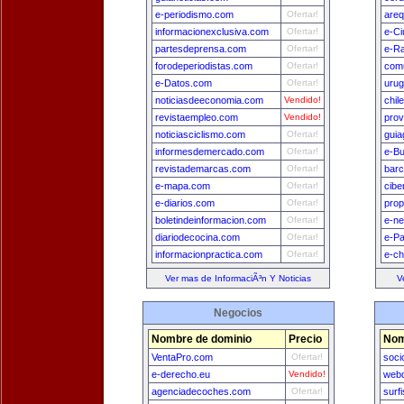
e-periodismo.com
Ofertar!
areq
informacionexclusiva.com
Ofertar!
e-Ci
partesdeprensa.com
Ofertar!
e-Ra
forodeperiodistas.com
Ofertar!
comu
e-Datos.com
Ofertar!
uru
noticiasdeeconomia.com
Vendido!
chil
revistaempleo.com
Vendido!
prov
noticiasciclismo.com
Ofertar!
guia
informesdemercado.com
Ofertar!
e-B
revistademarcas.com
Ofertar!
bar
e-mapa.com
Ofertar!
cibe
e-diarios.com
Ofertar!
prop
boletindeinformacion.com
Ofertar!
e-n
diariodecocina.com
Ofertar!
e-P
informacionpractica.com
Ofertar!
e-ch
Ver mas de InformaciÃ³n Y Noticias
V
Negocios
Nombre de dominio
Precio
Nom
VentaPro.com
Ofertar!
soci
e-derecho.eu
Vendido!
webd
agenciadecoches.com
Ofertar!
surf