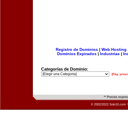
Registro de Dominios
|
Web Hosting
Dominios Expirados
|
Industrias
|
In
Categorías de Dominio:
[Pág. princi
** Precios expre
© 2002/2022 Solo10.com