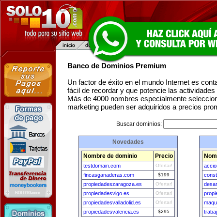
Banco de Dominios Premium
Un factor de éxito en el mundo Internet es con
fácil de recordar y que potencie las actividade
Más de 4000 nombres especialmente seleccion
marketing pueden ser adquiridos a precios pro
Buscar dominios:
Novedades
Nombre de dominio
Precio
Nomb
testdomain.com
Ofertar!
accio
fincasganaderas.com
$199
cons
propiedadeszaragoza.es
Ofertar!
desar
propiedadesvigo.es
Ofertar!
propi
propiedadesvalladolid.es
Ofertar!
maqui
propiedadesvalencia.es
$295
trab