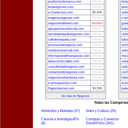
productosdemarca.com
Ofertar!
teni
ferianegocios.com
Ofertar!
pesc
e-Comercios.com
$2,000
sele
imagenynegocios.com
Ofertar!
e-te
negociomultinivel.com
Vendido!
guia
agrupacioncomercial.com
Ofertar!
futb
herramientasdenegocios.com
Ofertar!
club
cafedemaquina.com
Ofertar!
futb
procesosdenegocio.com
Ofertar!
estr
nombrecomercial.com
Ofertar!
sele
informaciondefranquicias.com
Ofertar!
miss
ideascomerciales.com
Ofertar!
camp
consultoriadenegocio.com
Ofertar!
noti
contactosdenegocios.com
Ofertar!
coch
negociosenhonduras.com
Ofertar!
futb
e-presupuestos.com
Ofertar!
even
PagosInternet.com
$1,500
balo
Ver mas de Negocios
Todas las Categoria
Alimentos y Bebidas (37)
Artes y Cultura (26)
Ciencia e InvestigaciÃ³n
Compras y Comercio
(8)
ElectrÃ³nico (341)