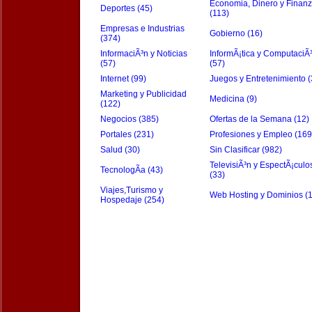
Economia, Dinero y Finan
Deportes (45)
(113)
Empresas e Industrias
Gobierno (16)
(374)
InformaciÃ³n y Noticias
InformÃ¡tica y ComputaciÃ
(57)
(57)
Internet (99)
Juegos y Entretenimiento (
Marketing y Publicidad
Medicina (9)
(122)
Negocios (385)
Ofertas de la Semana (12)
Portales (231)
Profesiones y Empleo (169
Salud (30)
Sin Clasificar (982)
TelevisiÃ³n y EspectÃ¡culo
TecnologÃ­a (43)
(33)
Viajes,Turismo y
Web Hosting y Dominios (
Hospedaje (254)