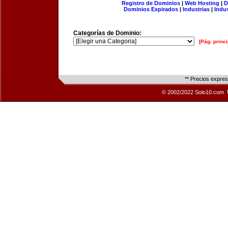
Registro de Dominios
|
Web Hosting
|
D
Dominios Expirados
|
Industrias
|
Indu
Categorías de Dominio:
[Pág. princi
** Precios expre
© 2002/2022 Solo10.com