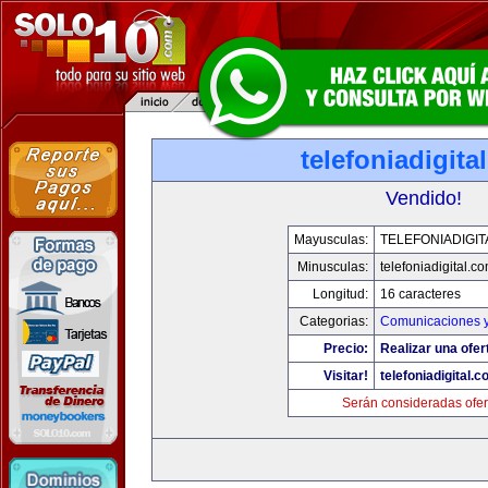
telefoniadigita
Vendido!
Mayusculas:
TELEFONIADIGI
Minusculas:
telefoniadigital.c
Longitud:
16 caracteres
Categorias:
Comunicaciones y
Precio:
Realizar una ofer
Visitar!
telefoniadigital.
Serán consideradas ofer