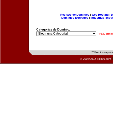
Registro de Dominios
|
Web Hosting
|
D
Dominios Expirados
|
Industrias
|
Indu
Categorías de Dominio:
[Pág. princi
** Precios expre
© 2002/2022 Solo10.com