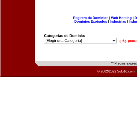
Registro de Dominios
|
Web Hosting
|
D
Dominios Expirados
|
Industrias
|
Indu
Categorías de Dominio:
[Pág. princi
** Precios expre
© 2002/2022 Solo10.com