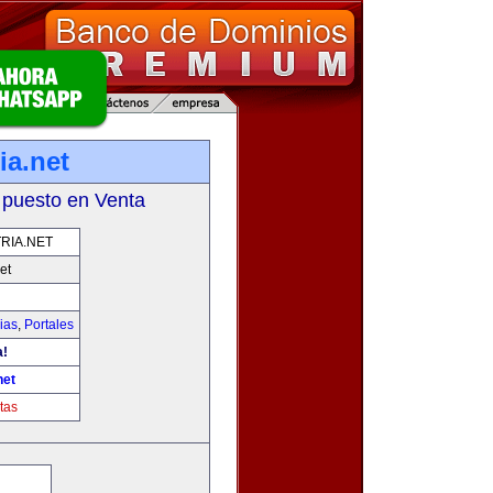
ia.net
 puesto en Venta
RIA.NET
et
ias
,
Portales
a!
net
tas