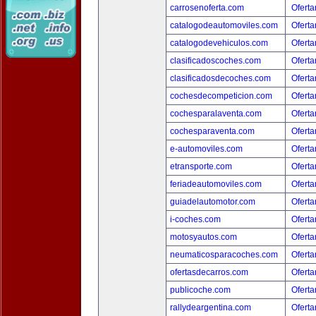
carrosenoferta.com
Oferta
catalogodeautomoviles.com
Oferta
catalogodevehiculos.com
Oferta
clasificadoscoches.com
Oferta
clasificadosdecoches.com
Oferta
cochesdecompeticion.com
Oferta
cochesparalaventa.com
Oferta
cochesparaventa.com
Oferta
e-automoviles.com
Oferta
etransporte.com
Oferta
feriadeautomoviles.com
Oferta
guiadelautomotor.com
Oferta
i-coches.com
Oferta
motosyautos.com
Oferta
neumaticosparacoches.com
Oferta
ofertasdecarros.com
Oferta
publicoche.com
Oferta
rallydeargentina.com
Oferta